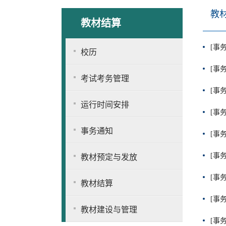
教
教材结算
[事
校历
[事
考试考务管理
[事
运行时间安排
[事
事务通知
[事
[事
教材预定与发放
[事
教材结算
[事
教材建设与管理
[事