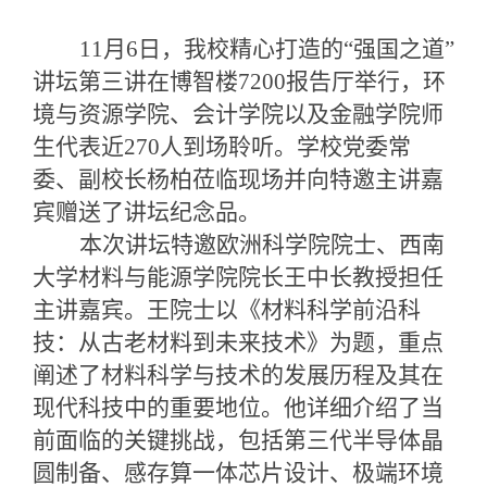
11
月
6
日
，
我校精心打造的
“
强国之道
”
讲坛
第三讲在博智楼
7200
报告厅
举行，环
境与资源学院、会计学院以及金融学院师
生代表近
270
人到场聆听。学校
党委常
委、副校长杨柏
莅临现场并
向特邀主讲嘉
宾赠送
了
讲坛纪念品
。
本次讲坛特邀欧洲科学院院士、西南
大学材料与能源学院院长王中长教授担任
主讲嘉宾。王院士以《材料科学前沿科
技：从古老材料到未来技术》为题，重点
阐述了材料科学与技术的发展历程及其在
现代科技中的重要地位。他详细介绍了当
前面临的关键挑战，包括第三代半导体晶
圆制备、感存算一体芯片设计、极端环境