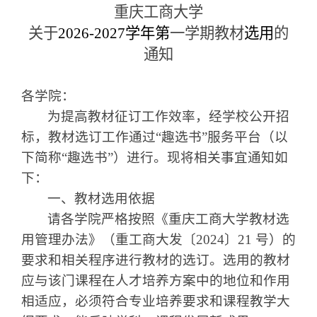
重庆工商大学
关于
202
6
-202
7
学年第
一学期教材
选用
的
通知
各学院：
为提高教材征订工作效率，经学校公开招
标，教材选订工作通过
“
趣选书
”
服务平台（以
下简称
“
趣选书
”
）进行。现将相关事宜通知如
下：
一、教材选用依据
请各学院严格按照
《重庆工商大学
教材选
用管理办法》（重工商大发〔
2024
〕
21 
号）
的
要求和相关程序进行教材的选订。选用的教材
应与该门课程在人才培养方案中的地位和作用
相适应，必须符合专业培养要求和课程教学大