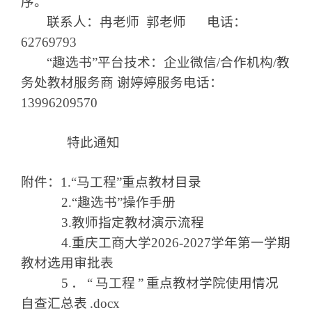
序。
联系人：冉老师
郭老师
电话：
62769793
“
趣选书
”
平台技术：企业微信
/
合作机构
/
教
务处教材服务商
谢婷婷服务电话：
13996209570
特此通知
附件：
1.“
马工程
”
重点教材目录
2.“
趣选书
”
操作手册
3.
教师指定教材演示流程
4.
重庆工商大学
202
6
-202
7
学年第
一
学期
教材选用审批表
5
．
“
马工程
”
重点教材学院使用情况
自查汇总表
.docx