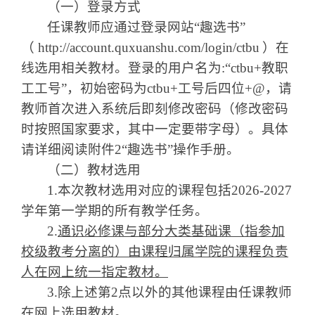
（一）登录方式
任课教师应通过登录网站
“
趣选书
”
（
http://account.quxuanshu.com/login/ctbu
）在
线选用相关教材。登录的用户名为
:“ctbu+
教职
工工号
”
，初始密码为
ctbu
+
工号后四位
+@
，请
教师首次进入系统后即刻修改密码（修改密码
时按照国家要求，其中一定要带字母）。具体
请详细阅读附件
2“
趣选书
”
操作手册。
（二）教材选用
1.
本次教材选用对应的课程包括
202
6
-202
7
学年第
一
学期的所有教学任务。
2.
通识必修课与部分大类基础课（指参加
校级教考分离的）由课程归属学院的课程负责
人在网上统一指定教材。
3.
除上述第
2
点以外的其他课程由任课教师
在网上选用教材。