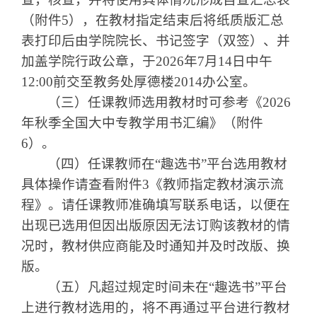
（附件
5
），在教材指定结束后将纸质版汇总
表打印后由学院院长、书记签字（双签）、并
加盖学院行政公章，于
202
6
年
7
月
1
4
日中午
12:00
前交至教务处厚德楼
2014
办公室。
（三）任课教师选用教材时可参考《
202
6
年
秋
季全国大中专教学用书汇编》（附件
6
）。
（四）任课教师在
“
趣选书
”
平台选用教材
具体操作请查看附件
3
《教师指定教材演示流
程》。请任课教师准确填写联系电话，以便在
出现已选用但因出版原因无法订购该教材的情
况时，教材供应商能及时通知并及时改版、换
版。
（五）凡超过规定时间未在
“
趣选书
”
平台
上进行教材选用的，将不再通过平台进行教材