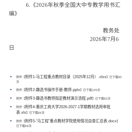
6.
《
202
6
年
秋
季全国大中专教学用书汇
编》
教务处
202
6
年
7
月
6
日
附件1-马工程重点教材目录（2025年12月）.xlsx
附件【
】已下载
80
次
附件2-趣选书操作手册-教师.pptx
附件【
】已下载
105
次
附件3-趣选书教师指定教材演示流程.pdf
附件【
】已下载
82
次
附件4-重庆工商大学2026-2027-1学期教材选用审批
附件【
表.xls
】已下载
84
次
附件5-“马工程”重点教材学院使用情况自查汇总表.docx
附件【
】
已下载
69
次