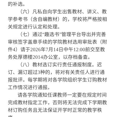
的补选。
（六）凡私自向学生出售教材、讲义、教
学参考书（含自编教材）的，学校将严格按相
关规定进行认定和处理。
（七）通过
“
趣选书
”
管理平台导出并完善
审核签字盖章手续的学院教材选用审批表（附
件
4
）请于
202
6
年
7
月
1
4
日中午
12:00
前交至教
务处厚德楼
2014
办公室，以存档备查。
（八）教材选订实行责任通报制度。迟
订、漏订超过
3
种的，将对有关责任人进行通
报批评。每学期将对各学院组织学生订购教材
工作情况进行通报。
请各学院通知任课教师一定要在规定时间
完成教材指定工作，否则将无法完成下学期教
材订购任务且无法保证开学时正常的教学秩