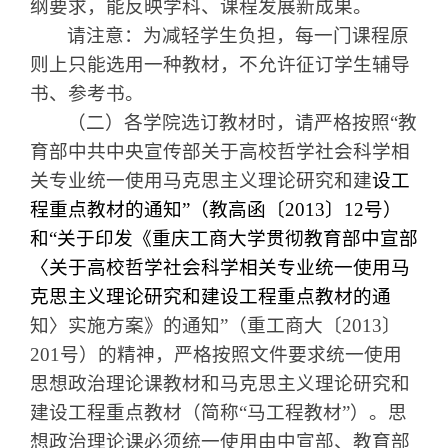
纲要求，能反映学科、课程发展新成果。
请注意：为减轻学生负担，每一门课程原
则上只能选用一种教材，不允许征订学生辅导
书、参考书。
（二）各学院选订教材时，请严格按照
“
教
育部中共中央宣传部关于高校哲学社会科学相
关专业统一使用马克思主义理论研究和建
设工
程重点教材的通知
”
（教高函〔
2013
〕
12
号）
和
“
关于印发《重庆工商大学贯彻教育部中宣部
〈关于高校哲学社会科学相关专业统一使用马
克思主义理论研究和建设工程重点教材的通
知〉实施方案》的通知
”
（重工商大〔
2013
〕
201
号）的精神，严格按照文件要求统一使用
思想政治理论课教材和马克思主义理论研究和
建
设工程重点教材（简称
“
马工程教材
”
）。思
想政治理论课必须统一使用由中宣部、教育部