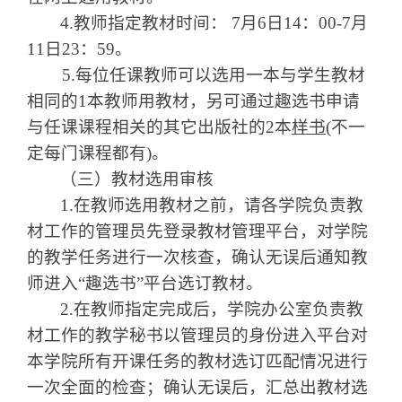
4.
教师指定教材时间：
7
月
6
日
14
：
00-7
月
11
日
23
：
59
。
5.
每位任课教师可以选用一本与学生教材
相同的
1
本教师用教材，另可通过趣选书申请
与任课课程相关的其它出版社的
2
本
样书
(
不一
定每门课程都有
)
。
（三）教材选用审核
1.
在教师选用教材之前，请各学院负责教
材工作的管理员先登录教材管理平台，对学院
的教学任务进行一次核查，确认无误后通知教
师进入
“
趣选书
”
平台选订教材。
2.
在教师指定完成后，学院办公室负责教
材工作的教学秘书以管理员的身份进入平台对
本学院所有开课任务的教材选订匹配情况进行
一次全面的检查；确认无误后，汇总出教材选