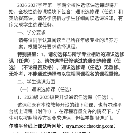
202
6
-202
7
学年第
一
学期全校性选修课选课即将开
始，全校性选修课模块下包含：通识选修课
（
任选
）
和
英语提高课。请各学院指导学生仔细阅读选课通知，有
序完成学生选课任务。
一、学分要求
请每位同学认真阅读自己所在年级专业的培养方
案，根据学分要求选择课程。
特别提醒：
1、请勿选择与所学专业相近的通识选修
课（任选）；2、请勿选择已修读过的通识选修课（任
选）（不论是否及格）。通识选修课（任选）无重修、
无补考，不能通过选择与以往相同课程名的课程重修。
二、学生选课范围
（一）通识选修课
（
任选
）
1、202
3
级
-2025级皆开设通识任选课
（
任选
）
。
该课程
既有本校教师开设的线下程课，也有尔雅平
台线上课程（附件
1），在课程容量允许的情况下，学
生可以按照培养方案要求选课，但每学期限选1门。
尔雅平台线上课试听网址：
erya.mooc.chaoxing.com
；