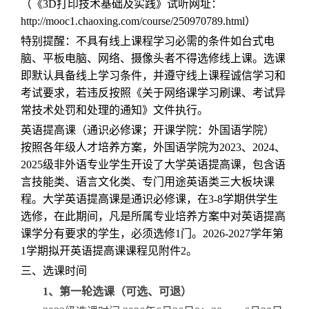
（《
3D打印技术基础及实践》
试听网址：
http://mooc1.chaoxing.com/course/250970789.html）
特别提醒：不具有线上课程学习必需的条件如台式电
脑、平板电脑、网络、摄像头者不得选修线上课。选课
即默认具备线上
学习
条件，并遵守线上课程诚信学习和
考试要求，若违反按照《关于网络课学习刷课、考试异
常技术处罚和处理的通知》文件执行。
英语提高课（通识必修课；开课学院：外国语学院）
按照各年级人才培养方案，外国语学院为2023、2024、
2025级非外语专业学生开设了大学英语提高课，包含语
言技能类、语言文化类、专门用途英语类三大板块课
程。大学英语提高课是通识必修课，在3-8学期供学生
选修，在此期间，凡是所属专业培养方案中对英语提高
课学分有要求的学生，必须选修1门。2026-2027学年第
1学期拟开英语提高课课程见附件2。
三、选课时间
1、第一轮选课（可选、可退）