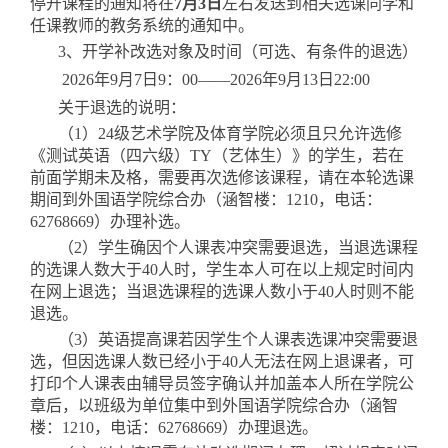
停开课程的通知将在
7月
3
日
左右发送到相关选课同学和
任课教师的教务系统的通知中
。
3
、开学补改选对象及时间（可选、有条件的退选）
2026年
9
月
7
日
9：00——2026年
9
月
13
日
22:00
关于退选的说明：
（
1）
24级艺术学院及体育学院必须且只允许选修
《测试英语（四六级）TY（艺体生）》的学生，若在
前面学期未及格，需要再次选修该课程，请在本轮选课
期间到外国语学院综合办（涵智楼：1210，电话：
62768669）办理补选。
（
2）学生确因个人课表冲突需要退选，当退选课程
的选课人数大于40人时，学生本人可在以上规定时间内
在网上退选；当退选课程的选课人数小于40人时则不能
退选。
（
3）英语提高课若因学生个人课表选课冲突需要退
选，但因选课人数已经小于40人无法在网上退课者，可
打印个人课表由辅导员签字确认并加盖本人所在学院公
章后，以班级为单位集中到外国语学院综合办（涵智
楼：1210，电话：62768669）办理退选。