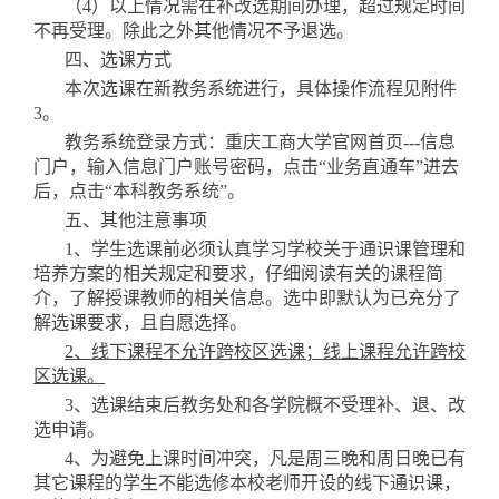
（
4
）
以上情况需在补改选期间办理，超过规定时间
不再受理。除此之外其他情况不予退选。
四、选课方式
本次选课在新教务系统进行，具体操作流程见附件
3
。
教务系统
登录
方式：重庆工商大学官网首页
---信息
门户，输入信息门户账号密码，
点击
“业务直通车”
进去
后
，
点击
“
本科教务系统
”
。
五、其他注意事项
1、学生选课前必须认真学习学校关于通识课管理和
培养方案的相关规定和要求，仔细阅读有关的课程简
介，了解授课教师的相关信息。选中即默认为已充分了
解选课要求，且自愿选择。
2、线下课程不允许跨校区选课；线上课程允许跨校
区选课。
3、选课结束后教务处和各学院概不受理补、退、改
选申请。
4、为避免上课时间冲突，凡是周三晚和周日晚已有
其它课程的学生不能选修本校老师开设的
线下
通识课，