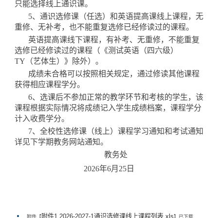
只能选择线上通识课。
5、通识选修课
（
任选
）
和英语提高课线上课程，无
重修、无补考，也不能重复选修已经修读过的课程。
英语提高课线下课程，有补考、无重修，不能重复
选修已经修读过的课程
（《
测试英语（四六级）
TY（艺体生）
》
除外
）
。
成绩未合格可以按照相关规定，通过修读其他课程
获得相应课程学分。
6、选课后不参加正常的教学环节和考核的学生，该
课程根据实际情况将成绩记入学生成绩档案，课程学分
计入
收费学分。
7、全校性选修课（线上）课程学习通知和考试通知
详见下学期教务网站通知。
教务处
2026
年
6
月
25
日
附件1 2026-2027-1通识选修课线上课程列表.xls
附件【
】已下载