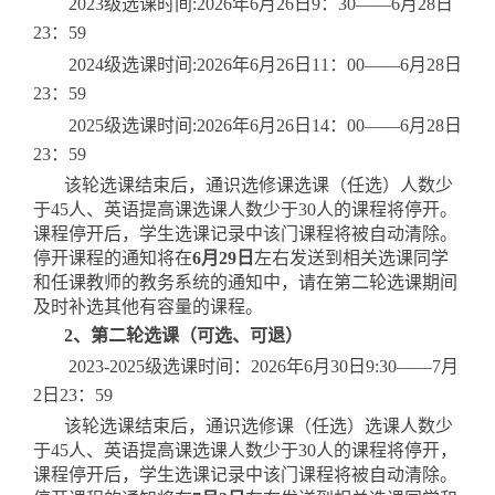
202
3
级选课时间
:
2026
年
6月
26
日
9
：
3
0——
6
月
28
日
23：59
202
4
级选课时间
:
2026
年
6月
26
日
11：00——
6
月
28
日
23：59
202
5
级选课时间
:
2026
年
6月
26
日
14：00——
6
月
28
日
23：59
该轮选课结束后，通识选修课选课
（
任选
）
人数少
于
45人、英语提高课选课人数少于30人的
课程
将停开。
课程停开后，学生选课记录中该门课程将被自动清除。
停开课程的通知将在
6
月
29
日
左右发送到相关选课同学
和任课教师的教务系统的通知中，请在第二轮选课期间
及时补选其他有容量的课程。
2
、第二轮选课（可选、可退）
202
3-
202
5
级选课时间：
2026
年
6
月
30
日
9:30——7月
2
日
23：59
该轮选课结束后，通识选修课
（
任选
）
选课人数少
于
45人、英语提高课选课人数少于30人的
课程
将停开，
课程停开后，学生选课记录中该门课程将被自动清除。